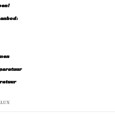
een!
aanbod:
emen
paratuur
ratuur
ELUX