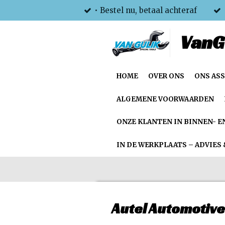
• Bestel nu, betaal achteraf
Ga
direct
VanG
naar
de
hoofdinhoud
HOME
OVER ONS
ONS AS
ALGEMENE VOORWAARDEN
ONZE KLANTEN IN BINNEN- E
IN DE WERKPLAATS – ADVIES 
Autel Automotive