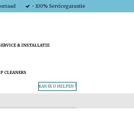
oorraad
• 100% Servicegarantie
SERVICE & INSTALLATIE
P CLEANERS
KAN IK U HELPEN ?