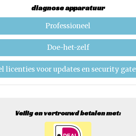
diagnose apparatuur
Professioneel
Doe-het-zelf
l licenties voor updates en security ga
Veilig en vertrouwd betalen met: