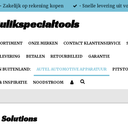
• Zakelijk op rekening kopen
• Snelle levering uit v
ulikspecialtools
SORTIMENT
ONZE MERKEN
CONTACT KLANTENSERVICE
LEVERING
BETALEN
RETOURBELEID
GARANTIE
N BUITENLAND:
AUTEL AUTOMOTIVE APPARATUUR
PITSTO
& INSPIRATIE
NOODSTROOM
 Solutions