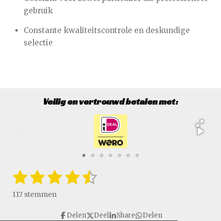
gebruik
Constante kwaliteitscontrole en deskundige
selectie
Veilig en vertrouwd betalen met:
1
2
3
4
5
S
R
t
a
s
s
s
s
s
e
117 stemmen
t
m
t
t
t
t
t
i
m
Delen
Deel
Share
Delen
e
n