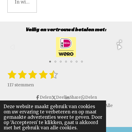
In winkelwagen
Veilig en vertrouwd betalen met:
1
2
3
4
5
S
R
t
a
s
s
s
s
s
e
117 stemmen
t
m
t
t
t
t
t
i
m
Delen
Deel
Share
Delen
e
e
e
e
e
e
n
n
Copyright © 2016 - 2026 VanGulikSpecialTools. Alle
Deze website maakt gebruik van cookies
g
r
r
r
r
r
om uw ervaring te verbeteren en op maat
rechten voorbehouden.
:
gemaakte advertenties weer te geven. Door
r
r
r
r
4
op ‘Accepteren’ te klikken, gaat u akkoord
.
met het gebruik van alle cookies.
e
e
e
e