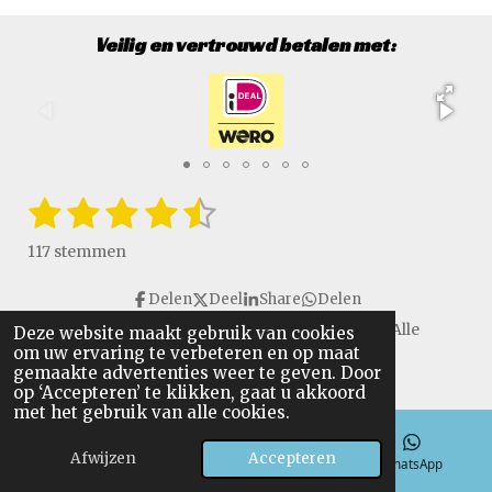
Veilig en vertrouwd betalen met:
1
2
3
4
5
S
R
t
a
s
s
s
s
s
e
117 stemmen
t
m
t
t
t
t
t
i
m
Delen
Deel
Share
Delen
e
e
e
e
e
e
n
n
Copyright © 2016 - 2026 VanGulikSpecialTools. Alle
Deze website maakt gebruik van cookies
g
r
r
r
r
r
om uw ervaring te verbeteren en op maat
rechten voorbehouden.
:
gemaakte advertenties weer te geven. Door
r
r
r
r
4
op ‘Accepteren’ te klikken, gaat u akkoord
.
met het gebruik van alle cookies.
e
e
e
e
6
n
n
n
n
Afwijzen
Accepteren
4
E-mailadres
Telefoonnummer
WhatsApp
9