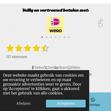
Veilig en vertrouwd betalen met:
1
2
3
4
5
S
R
t
a
s
s
s
s
s
e
117 stemmen
t
m
t
t
t
t
t
i
m
Delen
Deel
Share
Delen
e
e
e
e
e
e
n
n
Copyright © 2016 - 2026 VanGulikSpecialTools. Alle
Deze website maakt gebruik van cookies om
g
r
r
r
r
r
uw ervaring te verbeteren en op maat
rechten voorbehouden.
:
gemaakte advertenties weer te geven. Door
r
r
r
r
4
op ‘Accepteren’ te klikken, gaat u akkoord
.
met het gebruik van alle cookies.
e
e
e
e
6
n
n
n
n
Afwijzen
Accepteren
4
E-mailadres
Telefoonnummer
WhatsApp
9