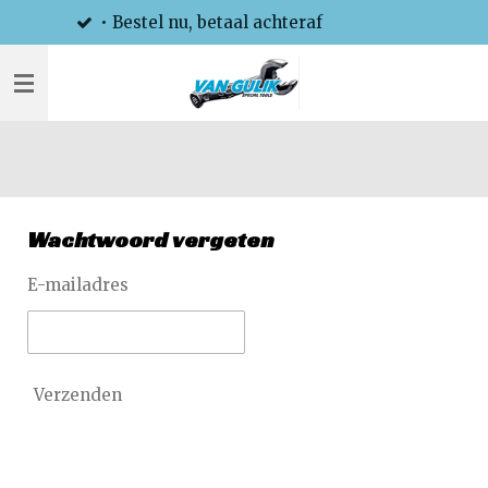
betaal achteraf
• Zakelijk op
Ga
direct
naar
de
hoofdinhoud
Wachtwoord vergeten
E-mailadres
Verzenden