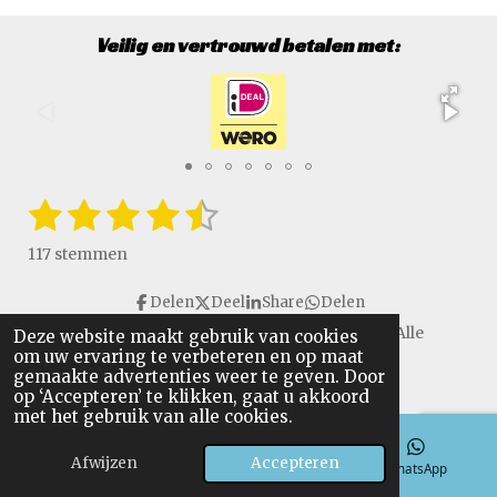
Veilig en vertrouwd betalen met:
1
2
3
4
5
S
R
t
a
s
s
s
s
s
e
117 stemmen
t
m
t
t
t
t
t
i
m
Delen
Deel
Share
Delen
e
e
e
e
e
e
n
n
Copyright © 2016 - 2026 VanGulikSpecialTools. Alle
Deze website maakt gebruik van cookies
g
r
r
r
r
r
om uw ervaring te verbeteren en op maat
rechten voorbehouden.
:
gemaakte advertenties weer te geven. Door
r
r
r
r
4
op ‘Accepteren’ te klikken, gaat u akkoord
.
met het gebruik van alle cookies.
e
e
e
e
6
n
n
n
n
Afwijzen
Accepteren
4
E-mailadres
Telefoonnummer
WhatsApp
9