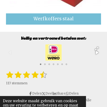
Werfkoffers staal
Veilig en vertrouwd betalen met:
1
2
3
4
5
S
R
t
a
s
s
s
s
s
e
117 stemmen
t
m
t
t
t
t
t
i
m
Delen
Deel
Share
Delen
e
e
e
e
e
e
n
n
Copyright © 2016 - 2026 VanGulikSpecialTools. Alle
Deze website maakt gebruik van cookies
g
r
r
r
r
r
om uw ervaring te verbeteren en op maat
rechten voorbehouden.
: