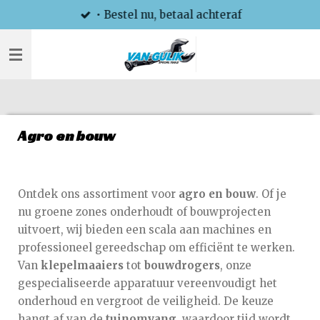
• Bestel nu, betaal achteraf
Ga
direct
naar
de
hoofdinhoud
Agro en bouw
Ontdek ons assortiment voor
agro en
bouw
. Of je
nu groene zones onderhoudt of bouwprojecten
uitvoert, wij bieden een scala aan machines en
professioneel gereedschap om efficiënt te werken.
Van
klepelmaaiers
tot
bouwdrogers
, onze
gespecialiseerde apparatuur vereenvoudigt het
onderhoud en vergroot de veiligheid. De keuze
hangt af van de
tuinomvang
, waardoor tijd wordt