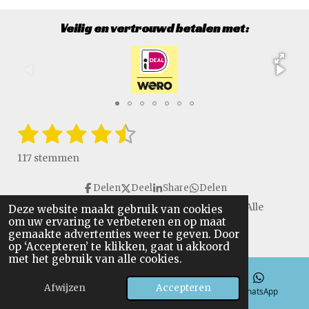
Veilig en vertrouwd betalen met:
1
2
3
4
5
S
R
t
a
s
s
s
s
s
e
117 stemmen
t
m
t
t
t
t
t
i
m
Delen
Deel
Share
Delen
e
e
e
e
e
e
n
n
Copyright © 2016 - 2026 VanGulikSpecialTools. Alle
Deze website maakt gebruik van cookies
g
r
r
r
r
r
om uw ervaring te verbeteren en op maat
rechten voorbehouden.
:
gemaakte advertenties weer te geven. Door
r
r
r
r
4
op ‘Accepteren’ te klikken, gaat u akkoord
.
met het gebruik van alle cookies.
e
e
e
e
6
n
n
n
n
Afwijzen
Accepteren
4
E-mailadres
Telefoonnummer
WhatsApp
9