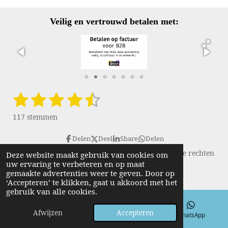
Veilig en vertrouwd betalen met:
1
2
3
4
5
S
R
t
a
s
s
s
s
s
e
117 stemmen
t
m
t
t
t
t
t
i
m
Delen
Deel
Share
Delen
e
e
e
e
e
n
e
Copyright © 2016 - 2026 VanGulikSpecialTools. Alle rechten
n
Deze website maakt gebruik van cookies om
g
r
r
r
r
r
uw ervaring te verbeteren en op maat
voorbehouden.
:
gemaakte advertenties weer te geven. Door op
r
r
r
r
4
‘Accepteren’ te klikken, gaat u akkoord met het
.
e
e
e
e
gebruik van alle cookies.
6
n
n
n
n
Afwijzen
Accepteren
4
E-mailadres
Telefoonnummer
WhatsApp
9