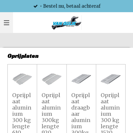
• Bestel nu, betaal achteraf
Ga
direct
naar
de
hoofdinhoud
Oprijplaten
Oprijpl
Oprijpl
Oprijpl
Oprijpl
aat
aat
aat
aat
alumin
alumin
draagb
alumin
ium
ium
aar
ium
300 kg
300kg
alumin
300 kg
lengte
lengte
ium
lengte
610
920
300kg
1520