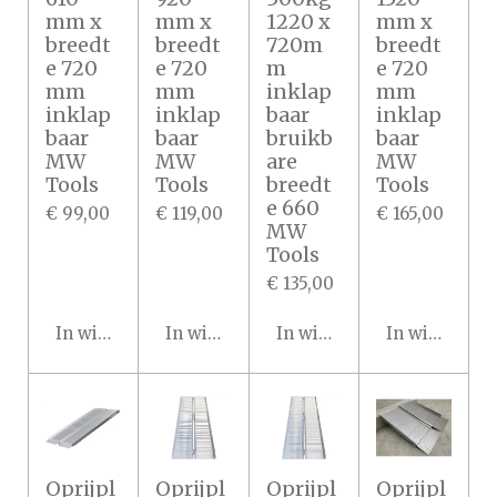
mm x
mm x
1220 x
mm x
breedt
breedt
720m
breedt
e 720
e 720
m
e 720
mm
mm
inklap
mm
inklap
inklap
baar
inklap
baar
baar
bruikb
baar
MW
MW
are
MW
Tools
Tools
breedt
Tools
e 660
€ 99,00
€ 119,00
€ 165,00
MW
Tools
€ 135,00
In winkelwagen
In winkelwagen
In winkelwagen
In winkelwa
Oprijpl
Oprijpl
Oprijpl
Oprijpl