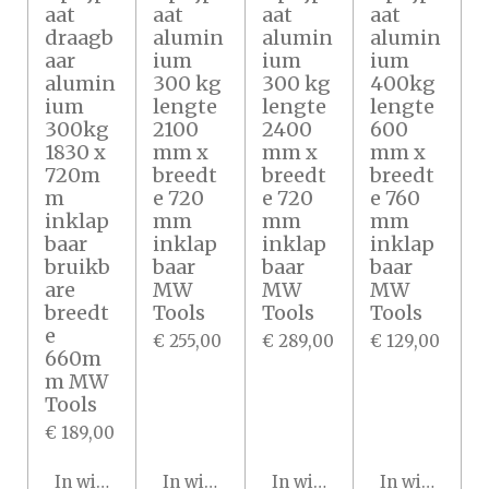
aat
aat
aat
aat
draagb
alumin
alumin
alumin
aar
ium
ium
ium
alumin
300 kg
300 kg
400kg
ium
lengte
lengte
lengte
300kg
2100
2400
600
1830 x
mm x
mm x
mm x
720m
breedt
breedt
breedt
m
e 720
e 720
e 760
inklap
mm
mm
mm
baar
inklap
inklap
inklap
bruikb
baar
baar
baar
are
MW
MW
MW
breedt
Tools
Tools
Tools
e
€ 255,00
€ 289,00
€ 129,00
660m
m MW
Tools
€ 189,00
In winkelwagen
In winkelwagen
In winkelwagen
In winkelwa