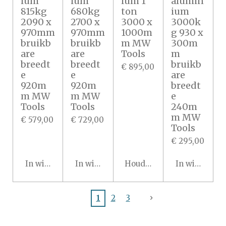
ium
ium
ium 1
alumin
815kg
680kg
ton
ium
2090 x
2700 x
3000 x
3000k
970mm
970mm
1000m
g 930 x
bruikb
bruikb
m MW
300m
are
are
Tools
m
breedt
breedt
bruikb
€ 895,00
e
e
are
920m
920m
breedt
m MW
m MW
e
Tools
Tools
240m
m MW
€ 579,00
€ 729,00
Tools
€ 295,00
In winkelwagen
In winkelwagen
Houd mij op de hoogte
In winkelwa
1
2
3