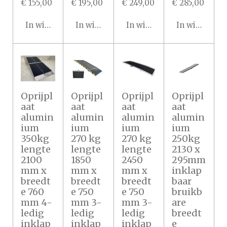
€ 155,00
€ 195,00
€ 249,00
€ 285,00
In winkelwagen
In winkelwagen
In winkelwagen
In winkelwa
Oprijpl
Oprijpl
Oprijpl
Oprijpl
aat
aat
aat
aat
alumin
alumin
alumin
alumin
ium
ium
ium
ium
350kg
270 kg
270 kg
250kg
lengte
lengte
lengte
2130 x
2100
1850
2450
295mm
mm x
mm x
mm x
inklap
breedt
breedt
breedt
baar
e 760
e 750
e 750
bruikb
mm 4-
mm 3-
mm 3-
are
ledig
ledig
ledig
breedt
inklap
inklap
inklap
e