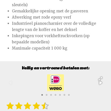
sleutels)
Gemakkelijke opening met de gasveren
Afwerking met rode epoxy verf
Industrieel pianoscharnier over de volledige
lengte van de koffer en het deksel
Inkepingen voor vorkheftruckvorken (op
bepaalde modellen)
Maximale capaciteit 1 000 kg
Veilig en vertrouwd betalen met:
1
2
3
4
5
S
R
t
a