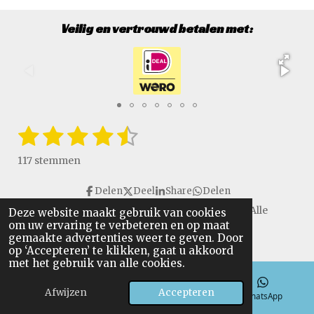
Veilig en vertrouwd betalen met:
1
2
3
4
5
S
R
t
a
s
s
s
s
s
e
117 stemmen
t
m
t
t
t
t
t
i
m
Delen
Deel
Share
Delen
e
e
e
e
e
e
n
n
Copyright © 2016 - 2026 VanGulikSpecialTools. Alle
Deze website maakt gebruik van cookies
g
r
r
r
r
r
om uw ervaring te verbeteren en op maat
rechten voorbehouden.
:
gemaakte advertenties weer te geven. Door
r
r
r
r
4
op ‘Accepteren’ te klikken, gaat u akkoord
.
met het gebruik van alle cookies.
e
e
e
e
6
n
n
n
n
Afwijzen
Accepteren
4
E-mailadres
Telefoonnummer
WhatsApp
9