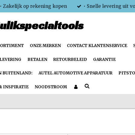
• Zakelijk op rekening kopen
• Snelle levering uit v
ulikspecialtools
SORTIMENT
ONZE MERKEN
CONTACT KLANTENSERVICE
LEVERING
BETALEN
RETOURBELEID
GARANTIE
N BUITENLAND:
AUTEL AUTOMOTIVE APPARATUUR
PITSTO
& INSPIRATIE
NOODSTROOM