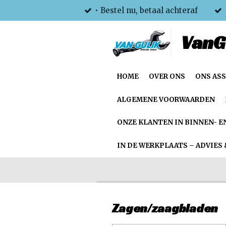
• Bestel nu, betaal achteraf
Ga
direct
VanG
naar
de
hoofdinhoud
HOME
OVER ONS
ONS AS
ALGEMENE VOORWAARDEN
ONZE KLANTEN IN BINNEN- E
IN DE WERKPLAATS – ADVIES 
Zagen/zaagbladen