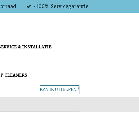
oorraad
• 100% Servicegarantie
SERVICE & INSTALLATIE
P CLEANERS
KAN IK U HELPEN ?