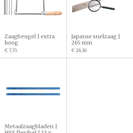
Zaagbeugel | extra
Japanse snelzaag |
hoog
265 mm
€ 7,55
€ 26,16
Metaalzaagbladen |
HSS flexibel | 13 x