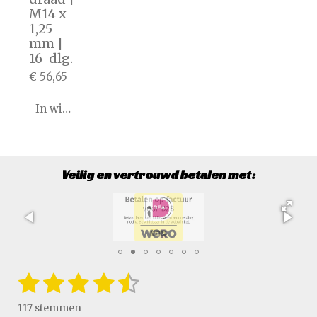
M14 x
1,25
mm |
16-dlg.
€ 56,65
In winkelwagen
Veilig en vertrouwd betalen met:
1
2
3
4
5
S
R
t
a
s
s
s
s
s
e
117 stemmen
t
m