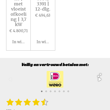
met
3391 |
vloeist
12-dlg.
ofkoeli
€ 494,63
ng | 3,7
kW
€ 4.800,71
In winkelwagen
In winkelwagen
Veilig en vertrouwd betalen met:
1
2
3
4
5
S
R
t
a
e