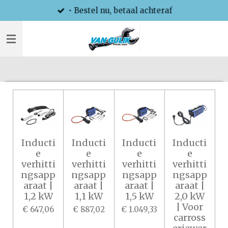
• Bestel nu, betaal achteraf
Ga
direct
naar
de
hoofdinhoud
Inducti
Inducti
Inducti
Inducti
e
e
e
e
verhitti
verhitti
verhitti
verhitti
ngsapp
ngsapp
ngsapp
ngsapp
araat |
araat |
araat |
araat |
1,2 kW
1,1 kW
1,5 kW
2,0 kW
| Voor
€ 647,06
€ 887,02
€ 1.049,33
carross