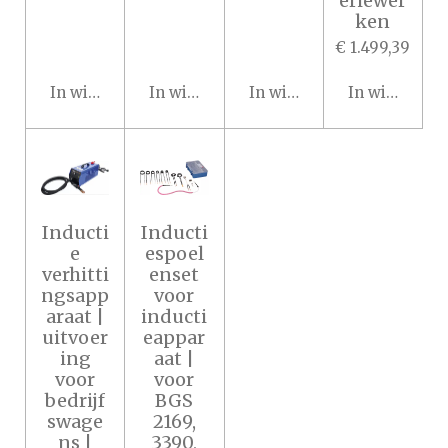
eriewer
ken
€ 1.499,39
In winkelwagen
In winkelwagen
In winkelwagen
In winkelwa
Inducti
Inducti
e
espoel
verhitti
enset
ngsapp
voor
araat |
inducti
uitvoer
eappar
ing
aat |
voor
voor
bedrijf
BGS
swage
2169,
ns |
3390,