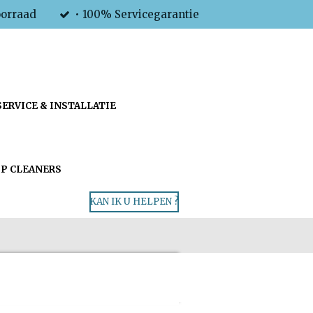
oorraad
• 100% Servicegarantie
SERVICE & INSTALLATIE
P CLEANERS
KAN IK U HELPEN ?