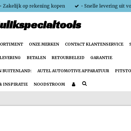
• Zakelijk op rekening kopen
• Snelle levering uit v
ulikspecialtools
SORTIMENT
ONZE MERKEN
CONTACT KLANTENSERVICE
LEVERING
BETALEN
RETOURBELEID
GARANTIE
N BUITENLAND:
AUTEL AUTOMOTIVE APPARATUUR
PITSTO
& INSPIRATIE
NOODSTROOM