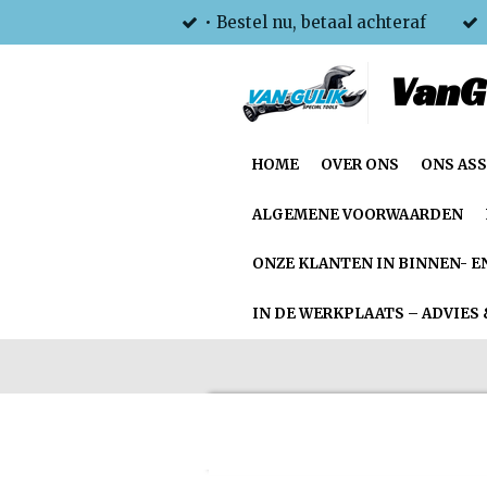
• Bestel nu, betaal achteraf
Ga
direct
VanG
naar
de
hoofdinhoud
HOME
OVER ONS
ONS AS
ALGEMENE VOORWAARDEN
ONZE KLANTEN IN BINNEN- E
IN DE WERKPLAATS – ADVIES 