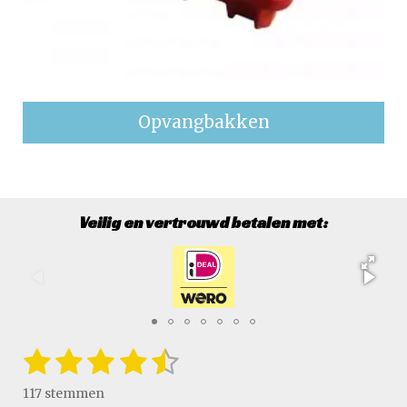
Opvangbakken
Veilig en vertrouwd betalen met:
1
2
3
4
5
S
R
t
a
s
s
s
s
s
e
117 stemmen
t
m