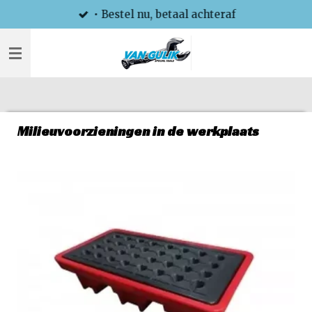
• Bestel nu, betaal achteraf
Ga
direct
naar
de
hoofdinhoud
Milieuvoorzieningen in de werkplaats