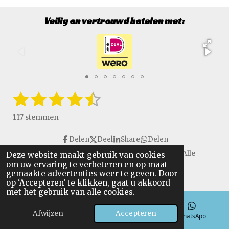
Veilig en vertrouwd betalen met:
1
2
3
4
5
S
R
t
a
s
s
s
s
s
e
117 stemmen
t
m
t
t
t
t
t
i
m
Delen
Deel
Share
Delen
e
e
e
e
e
e
n
n
Copyright © 2016 - 2026 VanGulikSpecialTools. Alle
Deze website maakt gebruik van cookies
g
r
r
r
r
r
om uw ervaring te verbeteren en op maat
rechten voorbehouden.
:
gemaakte advertenties weer te geven. Door
r
r
r
r
4
op ‘Accepteren’ te klikken, gaat u akkoord
.
met het gebruik van alle cookies.
e
e
e
e
6
n
n
n
n
Afwijzen
Accepteren
4
E-mailadres
Telefoonnummer
WhatsApp
9