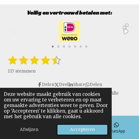
Veilig en vertrouwd betalen met:
1
2
3
4
5
S
R
t
a
s
s
s
s
s
e
117 stemmen
t
m
t
t
t
t
t
i
m
Delen
Deel
Share
Delen
e
e
e
e
e
e
n
n
Copyright © 2016 - 2026 VanGulikSpecialTools. Alle
Deze website maakt gebruik van cookies
g
r
r
r
r
r
om uw ervaring te verbeteren en op maat
rechten voorbehouden.
:
gemaakte advertenties weer te geven. Door
r
r
r
r
4
op ‘Accepteren’ te klikken, gaat u akkoord
.
met het gebruik van alle cookies.
e
e
e
e
6
n
n
n
n
Afwijzen
Accepteren
4
E-mailadres
Telefoonnummer
WhatsApp
9