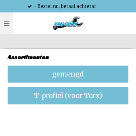
• Bestel nu, betaal achteraf
Ga
direct
naar
de
hoofdinhoud
Assortimenten
gemengd
T-profiel (voor Torx)