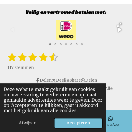
Veilig en vertrouwd betalen met:
1
2
3
4
5
S
R
t
a
s
s
s
s
s
e
117 stemmen
t
m
t
t
t
t
t
i
m
Delen
Deel
Share
Delen
e
e
e
e
e
e
n
n
Copyright © 2016 - 2026 VanGulikSpecialTools. Alle
Deze website maakt gebruik van cookies
g
r
r
r
r
r
om uw ervaring te verbeteren en op maat
rechten voorbehouden.
:
gemaakte advertenties weer te geven. Door
r
r
r
r
4
op ‘Accepteren’ te klikken, gaat u akkoord
.
met het gebruik van alle cookies.
e
e
e
e
6
n
n
n
n
Afwijzen
Accepteren
4
E-mailadres
Telefoonnummer
WhatsApp
9