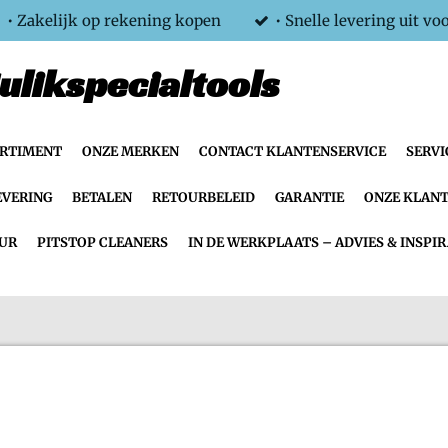
• Zakelijk op rekening kopen
• Snelle levering uit vo
ulikspecialtools
ORTIMENT
ONZE MERKEN
CONTACT KLANTENSERVICE
SERVI
EVERING
BETALEN
RETOURBELEID
GARANTIE
ONZE KLANT
UR
PITSTOP CLEANERS
IN DE WERKPLAATS – ADVIES & INSPIR