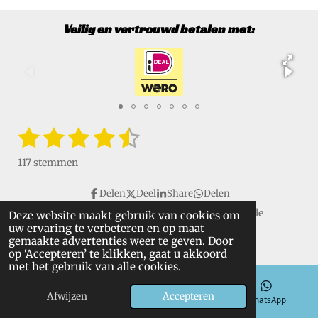
Veilig en vertrouwd betalen met:
1
2
3
4
5
S
R
t
a
s
s
s
s
s
e
117 stemmen
t
m
t
t
t
t
t
i
m
Delen
Deel
Share
Delen
e
e
e
e
e
e
n
n
Copyright © 2016 - 2026 VanGulikSpecialTools. Alle
Deze website maakt gebruik van cookies om
g
r
r
r
r
r
uw ervaring te verbeteren en op maat
rechten voorbehouden.
:
gemaakte advertenties weer te geven. Door
r
r
r
r
4
op ‘Accepteren’ te klikken, gaat u akkoord
.
met het gebruik van alle cookies.
e
e
e
e
6
n
n
n
n
Afwijzen
Accepteren
4
E-mailadres
Telefoonnummer
WhatsApp
9