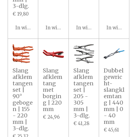
3-dlg.
€ 19,80
In winkelwagen
In winkelwagen
In winkelwagen
In winkelwa
Slang
Slang
Slang
Dubbel
afklem
afklem
afklem
gewric
tangen
tang
tangen
ht-
set |
met
set |
slangkl
90°
borgin
205 -
emtan
geboge
g | 220
305
g | 440
n | 155
mm
mm |
mm | 0
- 220
3-dlg.
- 40
€ 24,96
mm |
mm
€ 41,28
3-dlg.
€ 45,61
€ 25,32