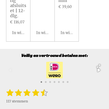
ng
mm
afsluits
€ 39,60
et | 12-
dlg.
€ 116,07
In winkelwagen
In winkelwagen
In winkelwagen
Veilig en vertrouwd betalen met:
1
2
3
4
5
S
R
t
a
s
s
s
s
s
e
117 stemmen
t
m
t
t
t
t
t
i
m