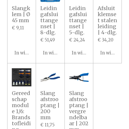
Slangk
Leidin
Leidin
Afsluit
lem | Ø
gafslui
gafslui
klemse
45 mm
ttange
ttange
t stalen
nset |
nset |
leiding
€ 9,11
8-dlg.
5-dlg.
| 4-dlg.
€ 51,49
€ 24,24
€ 34,20
In winkelwagen
In winkelwagen
In winkelwagen
In winkelwa
Gereed
Slang
Slang
schap
afstroo
afstroo
modul
ptang |
ptang |
e 1/6:
200
vergre
Brands
mm
ndelba
tofleidi
ar | 202
€ 11,75