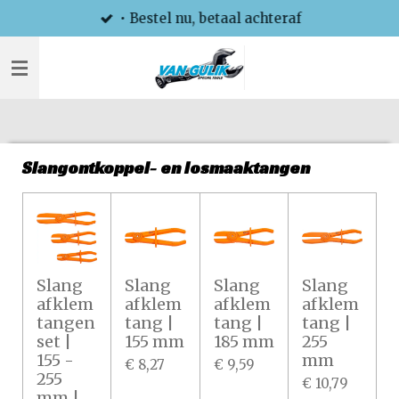
• Bestel nu, betaal achteraf
Ga
direct
naar
de
hoofdinhoud
Slangontkoppel- en losmaaktangen
Slang
Slang
Slang
Slang
afklem
afklem
afklem
afklem
tangen
tang |
tang |
tang |
set |
155 mm
185 mm
255
155 -
mm
€ 8,27
€ 9,59
255
€ 10,79
mm |