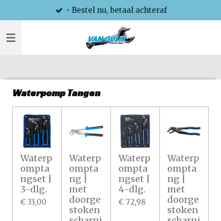
• Bestel nu, betaal achteraf
Ga
direct
naar
de
hoofdinhoud
Waterpomp Tangen
Waterp
Waterp
Waterp
Waterp
ompta
ompta
ompta
ompta
ngset |
ng |
ngset |
ng |
3-dlg.
met
4-dlg.
met
doorge
doorge
€ 33,00
€ 72,98
stoken
stoken
scharni
scharni