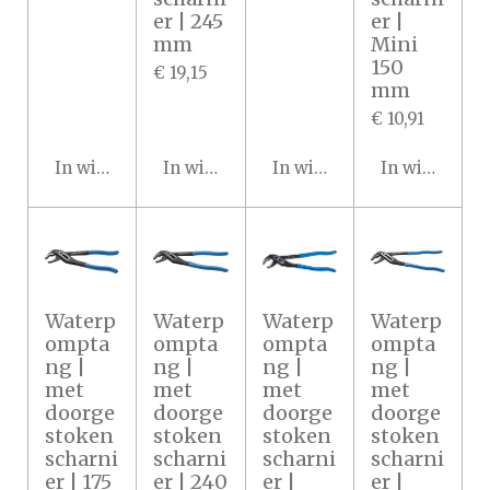
er | 245
er |
mm
Mini
150
€ 19,15
mm
€ 10,91
In winkelwagen
In winkelwagen
In winkelwagen
In winkelwa
Waterp
Waterp
Waterp
Waterp
ompta
ompta
ompta
ompta
ng |
ng |
ng |
ng |
met
met
met
met
doorge
doorge
doorge
doorge
stoken
stoken
stoken
stoken
scharni
scharni
scharni
scharni
er | 175
er | 240
er |
er |