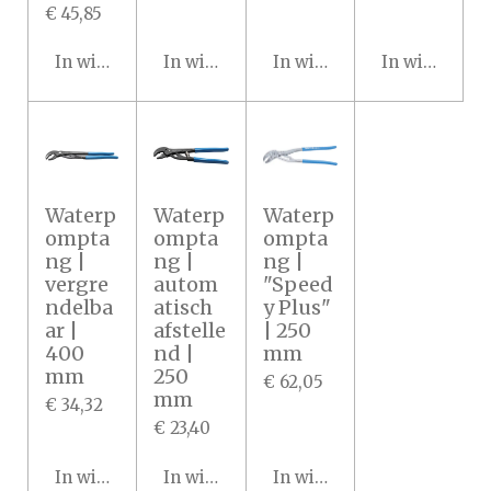
€ 45,85
In winkelwagen
In winkelwagen
In winkelwagen
In winkelwa
Waterp
Waterp
Waterp
ompta
ompta
ompta
ng |
ng |
ng |
vergre
autom
"Speed
ndelba
atisch
y Plus"
ar |
afstelle
| 250
400
nd |
mm
mm
250
€ 62,05
mm
€ 34,32
€ 23,40
In winkelwagen
In winkelwagen
In winkelwagen