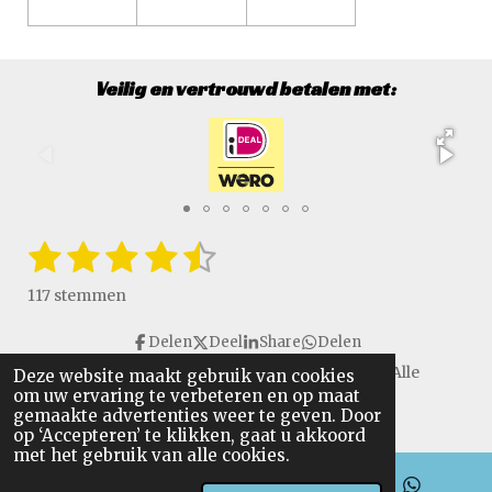
Veilig en vertrouwd betalen met:
1
2
3
4
5
S
R
t
a
s
s
s
s
s
e
117 stemmen
t
m
t
t
t
t
t
i
m
Delen
Deel
Share
Delen
e
e
e
e
e
e
n
n
Copyright © 2016 - 2026 VanGulikSpecialTools. Alle
Deze website maakt gebruik van cookies
g
r
r
r
r
r
om uw ervaring te verbeteren en op maat
rechten voorbehouden.
:
gemaakte advertenties weer te geven. Door
r
r
r
r
4
op ‘Accepteren’ te klikken, gaat u akkoord
.
met het gebruik van alle cookies.
e
e
e
e
6