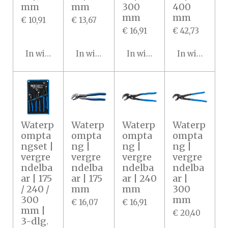
mm
mm
300
400
mm
mm
€ 10,91
€ 13,67
€ 16,91
€ 42,73
In winkelwagen
In winkelwagen
In winkelwagen
In winkelwa
Waterp
Waterp
Waterp
Waterp
ompta
ompta
ompta
ompta
ngset |
ng |
ng |
ng |
vergre
vergre
vergre
vergre
ndelba
ndelba
ndelba
ndelba
ar | 175
ar | 175
ar | 240
ar |
/ 240 /
mm
mm
300
300
mm
€ 16,07
€ 16,91
mm |
€ 20,40
3-dlg.