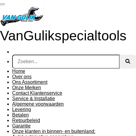
Ga
direct
naar
de
hoofdinhoud
VanGulikspecialtools
Home
Over ons
Ons Assortiment
Onze Merken
Contact Klantenservice
Service & Installatie
Algemene voorwaarden
Levering
Betalen
Retourbeleid
Garantie
Onze klanten in binnen- en buitenland: