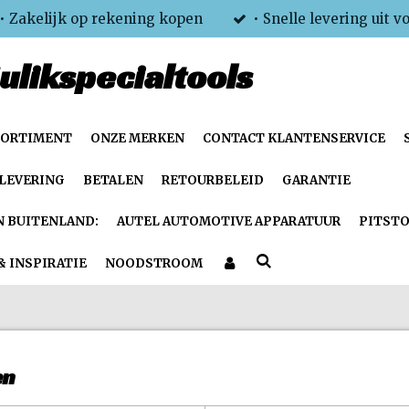
• Zakelijk op rekening kopen
• Snelle levering uit v
ulikspecialtools
SORTIMENT
ONZE MERKEN
CONTACT KLANTENSERVICE
LEVERING
BETALEN
RETOURBELEID
GARANTIE
N BUITENLAND:
AUTEL AUTOMOTIVE APPARATUUR
PITSTO
& INSPIRATIE
NOODSTROOM
en