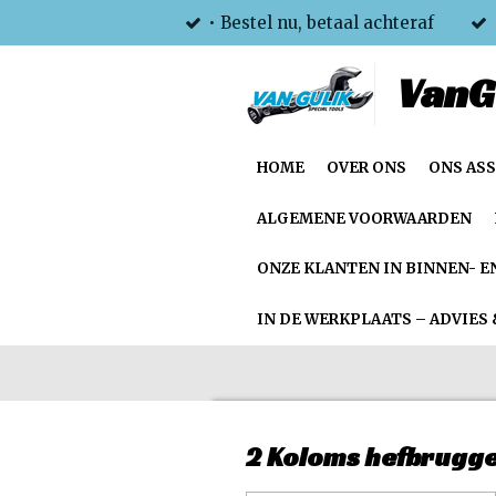
• Bestel nu, betaal achteraf
Ga
direct
VanG
naar
de
hoofdinhoud
HOME
OVER ONS
ONS AS
ALGEMENE VOORWAARDEN
ONZE KLANTEN IN BINNEN- E
IN DE WERKPLAATS – ADVIES 
2 Koloms hefbrugg