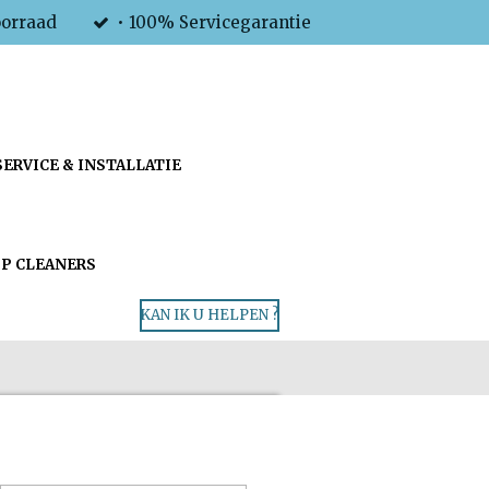
oorraad
• 100% Servicegarantie
SERVICE & INSTALLATIE
P CLEANERS
KAN IK U HELPEN ?