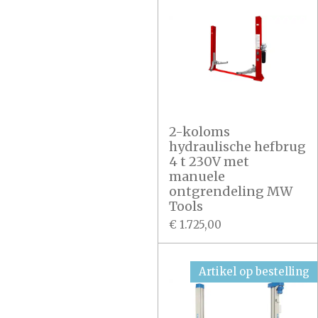
2-koloms
hydraulische hefbrug
4 t 230V met
manuele
ontgrendeling MW
Tools
€ 1.725,00
Artikel op bestelling