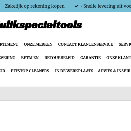
• Zakelijk op rekening kopen
• Snelle levering uit vo
ulikspecialtools
ORTIMENT
ONZE MERKEN
CONTACT KLANTENSERVICE
SERVI
EVERING
BETALEN
RETOURBELEID
GARANTIE
ONZE KLANT
UR
PITSTOP CLEANERS
IN DE WERKPLAATS – ADVIES & INSPIR