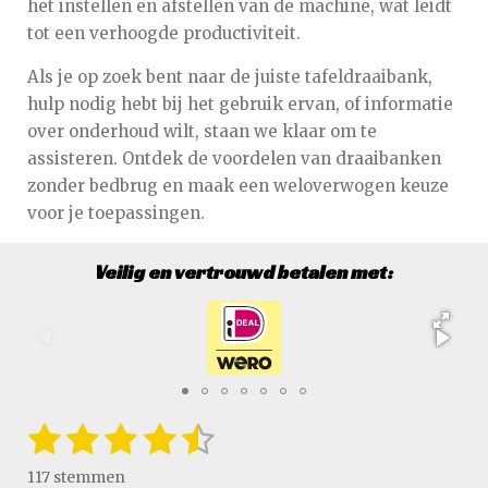
het instellen en afstellen van de machine, wat leidt
tot een verhoogde productiviteit.
Als je op zoek bent naar de juiste tafeldraaibank,
hulp nodig hebt bij het gebruik ervan, of informatie
over onderhoud wilt, staan we klaar om te
assisteren. Ontdek de voordelen van draaibanken
zonder bedbrug en maak een weloverwogen keuze
voor je toepassingen.
Veilig en vertrouwd betalen met:
1
2
3
4
5
S
R
t
a
s
s
s
s
s
e
117 stemmen
t