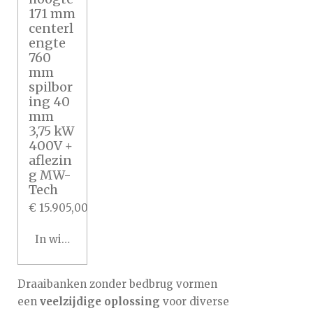
171 mm
centerl
engte
760
mm
spilbor
ing 40
mm
3,75 kW
400V +
aflezin
g MW-
Tech
€ 15.905,00
In winkelwagen
Draaibanken zonder bedbrug vormen
een
veelzijdige oplossing
voor diverse