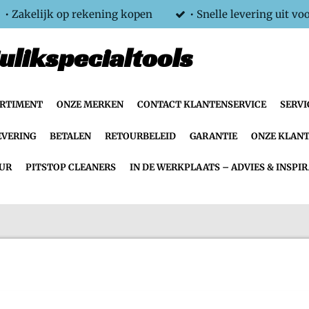
• Zakelijk op rekening kopen
• Snelle levering uit vo
ulikspecialtools
ORTIMENT
ONZE MERKEN
CONTACT KLANTENSERVICE
SERVI
EVERING
BETALEN
RETOURBELEID
GARANTIE
ONZE KLANT
UR
PITSTOP CLEANERS
IN DE WERKPLAATS – ADVIES & INSPIR