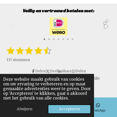
Veilig en vertrouwd betalen met:
1
2
3
4
5
S
R
t
a
s
s
s
s
s
e
117 stemmen
t
m
t
t
t
t
t
i
m
Delen
Deel
Share
Delen
e
e
e
e
e
e
n
n
Copyright © 2016 - 2026 VanGulikSpecialTools. Alle
Deze website maakt gebruik van cookies
g
r
r
r
r
r
om uw ervaring te verbeteren en op maat
rechten voorbehouden.
:
gemaakte advertenties weer te geven. Door
r
r
r
r
4
op ‘Accepteren’ te klikken, gaat u akkoord
.
met het gebruik van alle cookies.
e
e
e
e
6
n
n
n
n
Afwijzen
Accepteren
4
E-mailadres
Telefoonnummer
WhatsApp
9