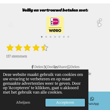
Veilig en vertrouwd betalen met:
1
2
3
4
5
S
R
t
a
s
s
s
s
s
e
117 stemmen
t
m
t
t
t
t
t
i
m
Delen
Deel
Share
Delen
e
e
e
e
e
e
n
n
Copyright © 2016 - 2026 VanGulikSpecialTools. Alle
Deze website maakt gebruik van cookies om
g
r
r
r
r
r
uw ervaring te verbeteren en op maat
rechten voorbehouden.
:
gemaakte advertenties weer te geven. Door
r
r
r
r
4
op ‘Accepteren’ te klikken, gaat u akkoord
.
met het gebruik van alle cookies.
e
e
e
e
6
n
n
n
n
Afwijzen
Accepteren
4
E-mailadres
Telefoonnummer
WhatsApp
9