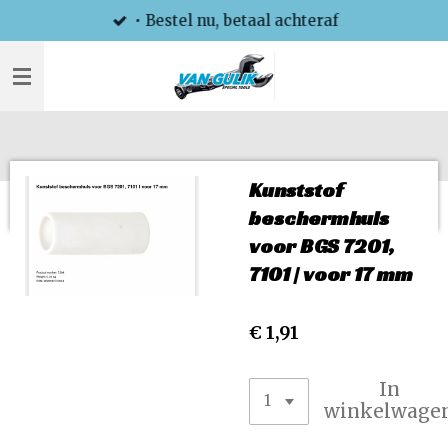
• Bestel nu, betaal achteraf
Ga
direct
naar
de
hoofdinhoud
Kunststof
beschermhuls
voor BGS 7201,
7101 | voor 17 mm
€ 1,91
In
winkelwage