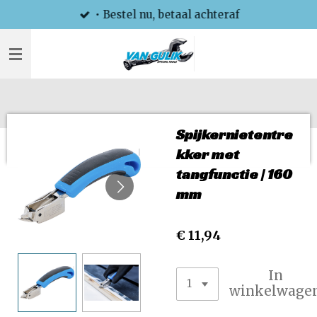
• Bestel nu, betaal achteraf
Ga
direct
naar
de
hoofdinhoud
Spijkernietentre
kker met
tangfunctie | 160
mm
€ 11,94
In
winkelwage