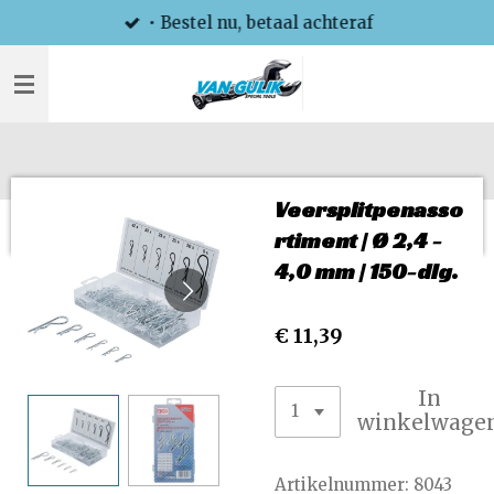
• Bestel nu, betaal achteraf
Ga
direct
naar
de
hoofdinhoud
Veersplitpenasso
rtiment | Ø 2,4 -
4,0 mm | 150-dlg.
€ 11,39
In
winkelwage
Artikelnummer:
8043