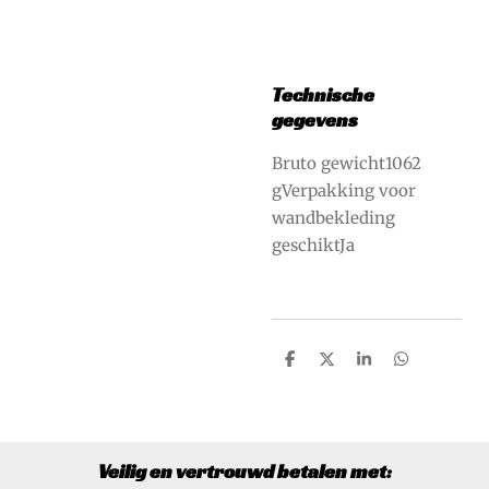
Technische
gegevens
Bruto gewicht1062
gVerpakking voor
wandbekleding
geschiktJa
D
D
S
D
e
e
h
e
l
e
a
l
e
l
r
e
n
e
n
Veilig en vertrouwd betalen met: