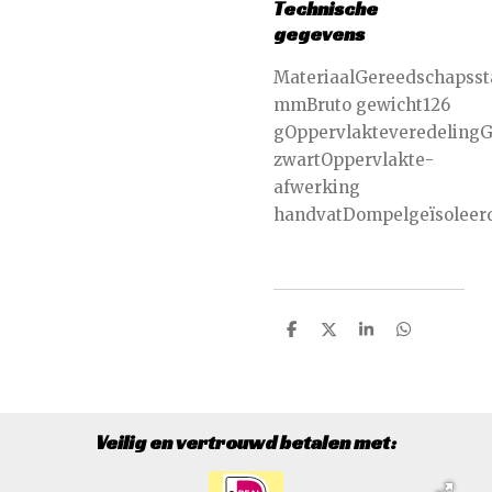
Technische
gegevens
MateriaalGereedschapsst
mmBruto gewicht126
gOppervlakteveredelingG
zwartOppervlakte-
afwerking
handvatDompelgeïsoleer
D
D
S
D
e
e
h
e
l
e
a
l
e
l
r
e
n
e
n
Veilig en vertrouwd betalen met: