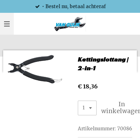
• Bestel nu, betaal achteraf
Ga
direct
naar
de
hoofdinhoud
Kettingslottang |
2-in-1
€ 18,36
In
winkelwage
Artikelnummer:
70086