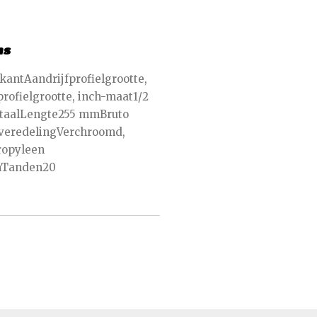
ns
kantAandrijfprofielgrootte,
rofielgrootte, inch-maat1/2
staalLengte255 mmBruto
veredelingVerchroomd,
ropyleen
mTanden20