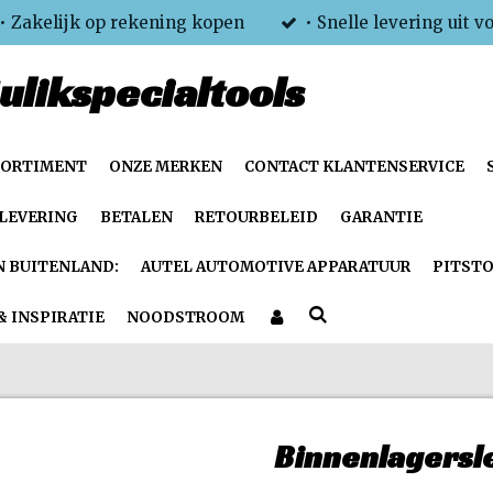
• Zakelijk op rekening kopen
• Snelle levering uit v
ulikspecialtools
SORTIMENT
ONZE MERKEN
CONTACT KLANTENSERVICE
LEVERING
BETALEN
RETOURBELEID
GARANTIE
N BUITENLAND:
AUTEL AUTOMOTIVE APPARATUUR
PITSTO
& INSPIRATIE
NOODSTROOM
Binnenlagersl