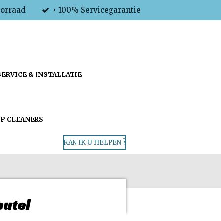
oorraad
• 100% Servicegarantie
SERVICE & INSTALLATIE
P CLEANERS
KAN IK U HELPEN ?
eutel