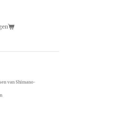
gen
ssen van Shimano-
mm