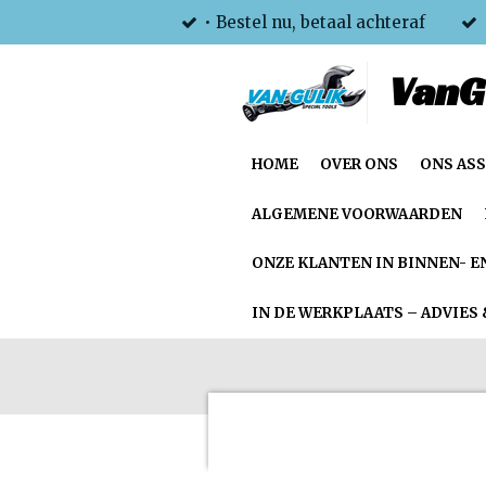
• Bestel nu, betaal achteraf
Ga
direct
VanG
naar
de
hoofdinhoud
HOME
OVER ONS
ONS AS
ALGEMENE VOORWAARDEN
ONZE KLANTEN IN BINNEN- E
IN DE WERKPLAATS – ADVIES 