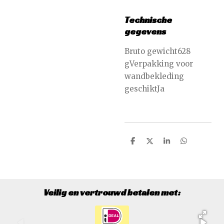
Technische
gegevens
Bruto gewicht628
gVerpakking voor
wandbekleding
geschiktJa
D
D
S
D
e
e
h
e
l
e
a
l
e
l
r
e
n
e
n
Veilig en vertrouwd betalen met: