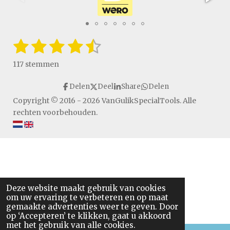
1
2
3
4
5
S
R
t
a
s
s
s
s
s
e
117 stemmen
t
m
t
t
t
t
t
i
m
Delen
Deel
Share
Delen
e
e
e
e
e
e
n
n
Copyright © 2016 - 2026 VanGulikSpecialTools. Alle
g
r
r
r
r
r
rechten voorbehouden.
:
r
r
r
r
4
.
e
e
e
e
6
n
n
n
n
4
9
5
Deze website maakt gebruik van cookies
om uw ervaring te verbeteren en op maat
7
gemaakte advertenties weer te geven. Door
2
op ‘Accepteren’ te klikken, gaat u akkoord
6
met het gebruik van alle cookies.