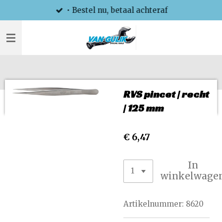
• Bestel nu, betaal achteraf
Ga
direct
naar
de
hoofdinhoud
RVS pincet | recht
| 125 mm
€ 6,47
In
winkelwage
Artikelnummer:
8620