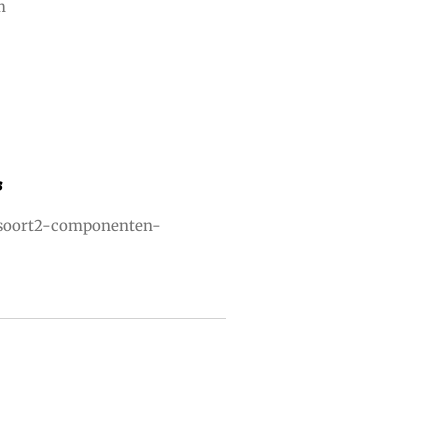
m
s
psoort2-componenten-