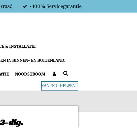
orraad
• 100% Servicegarantie
CE & INSTALLATIE
EN IN BINNEN- EN BUITENLAND:
ATIE
NOODSTROOM
KAN IK U HELPEN ?
 3-dlg.