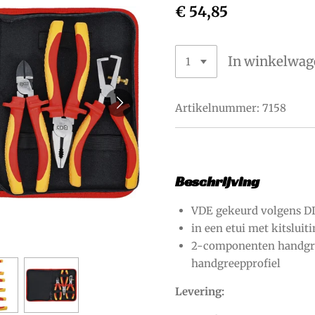
€ 54,85
In winkelwag
Artikelnummer:
7158
Beschrijving
VDE gekeurd volgens D
in een etui met kitsluit
2-componenten handgre
handgreepprofiel
Levering: