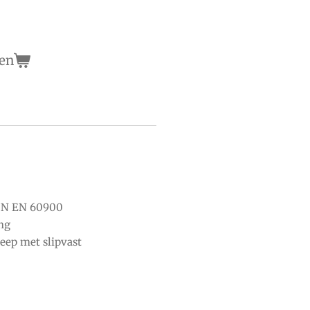
en
IN EN 60900
ing
ep met slipvast