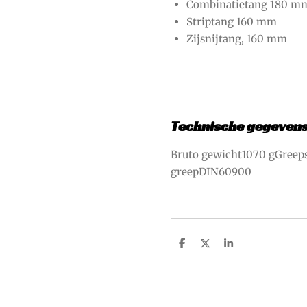
Combinatietang 180 m
Striptang 160 mm
Zijsnijtang, 160 mm
Technische gegeven
Bruto gewicht1070 gGree
greepDIN60900
D
D
S
e
e
h
l
e
a
e
l
r
n
e