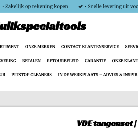
• Zakelijk op rekening kopen
• Snelle levering uit vo
ulikspecialtools
ORTIMENT
ONZE MERKEN
CONTACT KLANTENSERVICE
SERVI
EVERING
BETALEN
RETOURBELEID
GARANTIE
ONZE KLANT
UR
PITSTOP CLEANERS
IN DE WERKPLAATS – ADVIES & INSPIR
VDE tangenset |