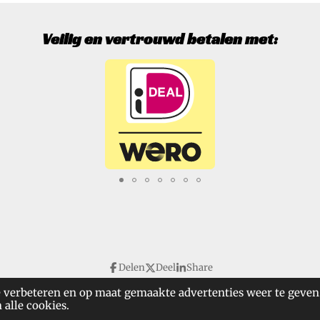
Veilig en vertrouwd betalen met:
Delen
Deel
Share
SpecialTools. Alle rechten voorbehouden.
 verbeteren en op maat gemaakte advertenties weer te geven
 alle cookies.