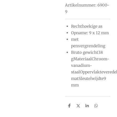
Artikelnummer:
6900-
9
Rechthoekige as
Opname: 9 x 12 mm
met
penvergrendeling
Bruto gewicht38
gMateriaalChroom-
vanadium-
staalOppervlaktevered
matSleutelwijdte9
mm
D
D
S
D
e
e
h
e
l
e
a
l