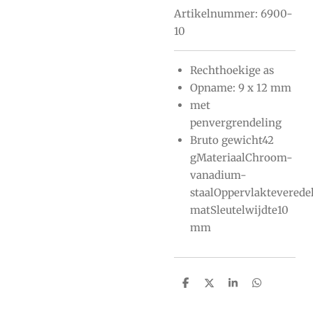
Artikelnummer:
6900-
10
Rechthoekige as
Opname: 9 x 12 mm
met
penvergrendeling
Bruto gewicht42
gMateriaalChroom-
vanadium-
staalOppervlaktevered
matSleutelwijdte10
mm
D
D
S
D
e
e
h
e
l
e
a
l