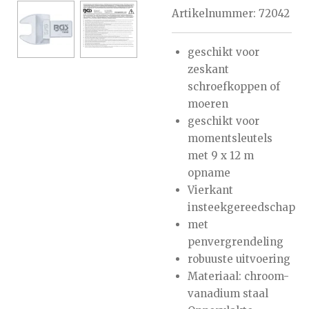
Artikelnummer:
72042
geschikt voor
zeskant
schroefkoppen of
moeren
geschikt voor
momentsleutels
met 9 x 12 m
opname
Vierkant
insteekgereedschap
met
penvergrendeling
robuuste uitvoering
Materiaal: chroom-
vanadium staal