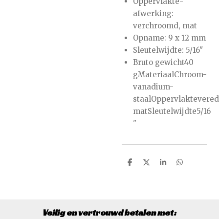
Oppervlakte-
afwerking:
verchroomd, mat
Opname: 9 x 12 mm
Sleutelwijdte: 5/16"
Bruto gewicht40
gMateriaalChroom-
vanadium-
staalOppervlaktevere
matSleutelwijdte5/16
"
D
D
S
D
e
e
h
e
l
e
a
l
e
l
r
e
n
e
n
Veilig en vertrouwd betalen met: