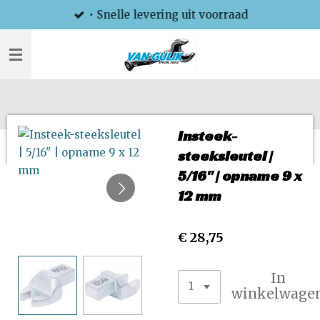
• Snelle levering uit voorraad
Ga
direct
naar
de
hoofdinhoud
Insteek-
steeksleutel |
5/16" | opname 9 x
12 mm
€ 28,75
In
winkelwage