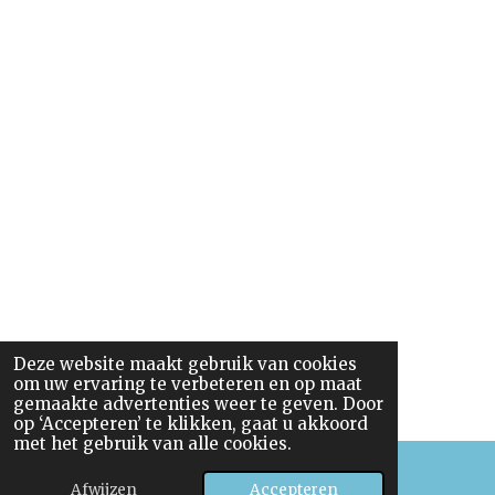
2
6
4
9
5
7
2
6
s
t
e
r
r
e
Deze website maakt gebruik van cookies
n
om uw ervaring te verbeteren en op maat
gemaakte advertenties weer te geven. Door
op ‘Accepteren’ te klikken, gaat u akkoord
met het gebruik van alle cookies.
Afwijzen
Accepteren
E-mailadres
Telefoonnummer