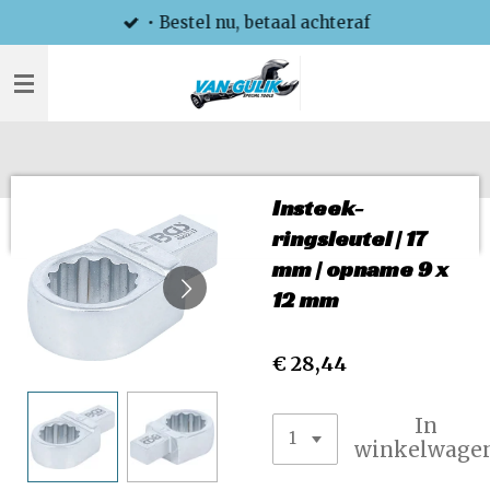
• Bestel nu, betaal achteraf
Ga
direct
naar
de
hoofdinhoud
Insteek-
ringsleutel | 17
mm | opname 9 x
12 mm
€ 28,44
In
winkelwage