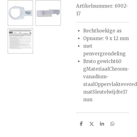
Artikelnummer:
6902-
17
Rechthoekige as
Opname: 9 x 12 mm
met
penvergrendeling
Bruto gewicht60
gMateriaalChroom-
vanadium-
staalOppervlaktevere
matSleutelwijdte17
mm
D
D
S
D
e
e
h
e
l
e
a
l