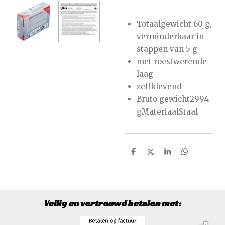
Totaalgewicht 60 g,
verminderbaar in
stappen van 5 g
met roestwerende
laag
zelfklevend
Bruto gewicht2994
gMateriaalStaal
D
D
S
D
e
e
h
e
l
e
a
l
e
l
r
e
n
e
n
Veilig en vertrouwd betalen met: