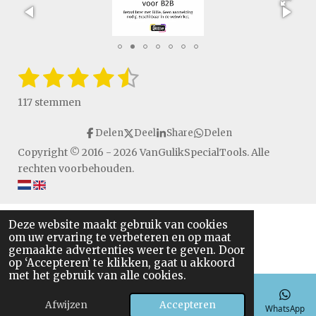
1
2
3
4
5
S
R
t
a
s
s
s
s
s
e
117 stemmen
t
m
t
t
t
t
t
i
m
Delen
Deel
Share
Delen
e
e
e
e
e
e
n
n
Copyright © 2016 - 2026 VanGulikSpecialTools. Alle
g
r
r
r
r
r
rechten voorbehouden.
:
r
r
r
r
4
.
e
e
e
e
6
Deze website maakt gebruik van cookies
n
n
n
n
4
om uw ervaring te verbeteren en op maat
gemaakte advertenties weer te geven. Door
9
op ‘Accepteren’ te klikken, gaat u akkoord
5
met het gebruik van alle cookies.
7
2
Afwijzen
Accepteren
E-mailadres
Telefoonnummer
WhatsApp