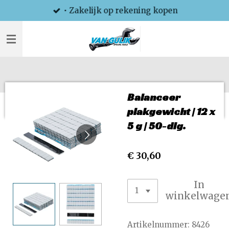
• Zakelijk op rekening kopen
Ga
direct
naar
de
hoofdinhoud
Balanceer
plakgewicht | 12 x
5 g | 50-dlg.
€ 30,60
In
winkelwage
Artikelnummer:
8426