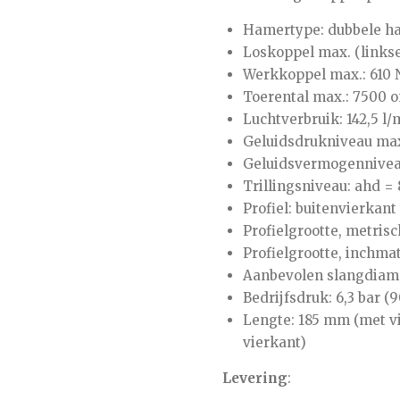
Hamertype: dubbele h
Loskoppel max. (linkse
Werkkoppel max.: 610
Toerental max.: 7500 
Luchtverbruik: 142,5 l/
Geluidsdrukniveau max.
Geluidsvermogenniveau
Trillingsniveau: ahd = 8
Profiel: buitenvierkant
Profielgrootte, metris
Profielgrootte, inchmat
Aanbevolen slangdiame
Bedrijfsdruk: 6,3 bar (9
Lengte: 185 mm (met vi
vierkant)
Levering
: