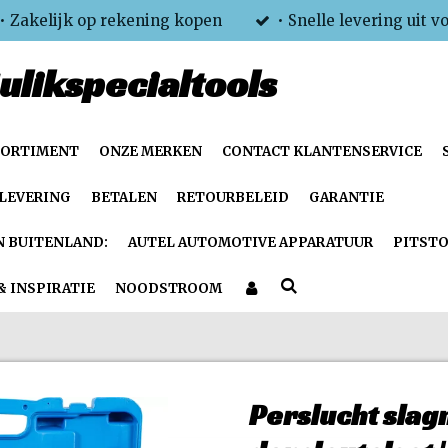
• Zakelijk op rekening kopen
• Snelle levering uit v
ulikspecialtools
SORTIMENT
ONZE MERKEN
CONTACT KLANTENSERVICE
LEVERING
BETALEN
RETOURBELEID
GARANTIE
N BUITENLAND:
AUTEL AUTOMOTIVE APPARATUUR
PITSTO
& INSPIRATIE
NOODSTROOM
Perslucht slag