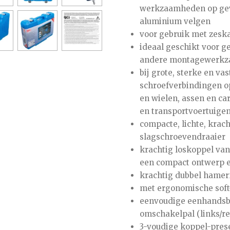
werkzaamheden op gevo
aluminium velgen
voor gebruik met zesk
ideaal geschikt voor g
andere montagewerk
bij grote, sterke en va
schroefverbindingen o
en wielen, assen en ca
en transportvoertuige
compacte, lichte, krach
slagschroevendraaier
krachtig loskoppel van
een compact ontwerp e
krachtig dubbel hame
met ergonomische sof
eenvoudige eenhandsb
omschakelpal (links/re
3-voudige koppel-prese