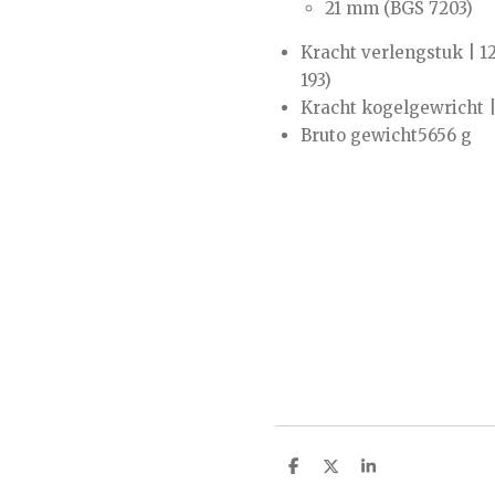
21 mm (BGS 7203)
Kracht verlengstuk | 1
193)
Kracht kogelgewricht |
Bruto gewicht5656 g
D
D
S
e
e
h