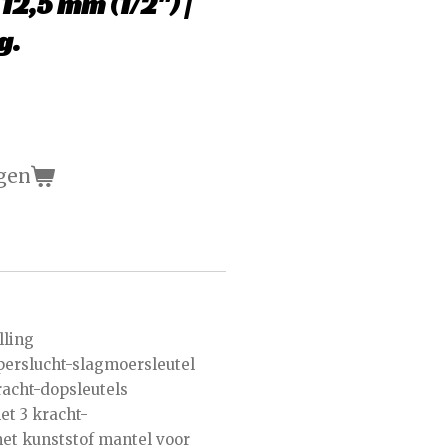
12,5 mm (1/2") |
g.
gen
ling
perslucht-slagmoersleutel
racht-dopsleutels
et 3 kracht-
et kunststof mantel voor