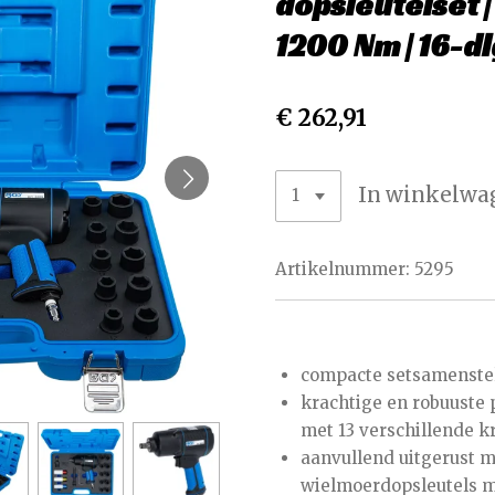
dopsleutelset | 
1200 Nm | 16-dl
€ 262,91
In winkelwa
Artikelnummer:
5295
compacte setsamenstel
krachtige en robuuste 
met 13 verschillende k
aanvullend uitgerust m
wielmoerdopsleutels m