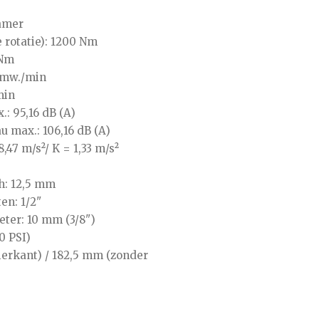
amer
 rotatie): 1200 Nm
 Nm
omw./min
min
: 95,16 dB (A)
 max.: 106,16 dB (A)
,47 m/s²/ K = 1,33 m/s²
ch: 12,5 mm
en: 1/2"
ter: 10 mm (3/8")
0 PSI)
erkant) / 182,5 mm (zonder