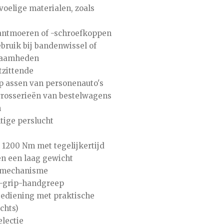
elige materialen, zoals
antmoeren of -schroefkoppen
ebruik bij bandenwissel of
zaamheden
stzittende
p assen van personenauto's
rrosserieën van bestelwagens
n
tige perslucht
 1200 Nm met tegelijkertijd
n een laag gewicht
rmechanisme
t-grip-handgreep
ediening met praktische
chts)
lectie