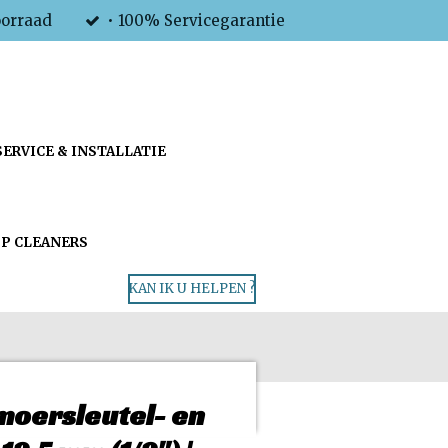
oorraad
• 100% Servicegarantie
SERVICE & INSTALLATIE
P CLEANERS
KAN IK U HELPEN ?
moersleutel- en