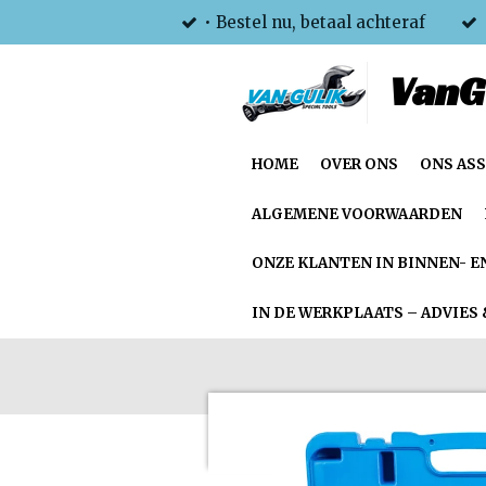
• Bestel nu, betaal achteraf
Ga
direct
VanG
naar
de
hoofdinhoud
HOME
OVER ONS
ONS AS
ALGEMENE VOORWAARDEN
ONZE KLANTEN IN BINNEN- E
IN DE WERKPLAATS – ADVIES 