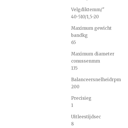
Velgdikte
mm/"
40-510/1,5-20
Maximum gewicht
band
kg
65
Maximum diameter
conussen
mm
135
Balanceersnelheid
rpm
200
Precisie
g
1
Uitleestijd
sec
8