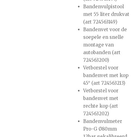
Bandenvulpistool
met 55 liter drukvat
(art 724563149)
Bandenvet voor de
soepele en snelle
montage van
autobanden (art
724563200)
Vetborstel voor
bandenvet met kop
45° (art 724563213)
Vetborstel voor
bandenvet met
rechte kop (art
724563202)
Bandenvulmeter
Pro-G Ø80mm
12bar gekalibreerd