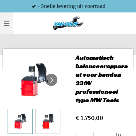
• Snelle levering uit voorraad
Ga
direct
naar
de
hoofdinhoud
Automatisch
balanceerappara
at voor banden
230V
professioneel
type MW Tools
€ 1.750,00
In