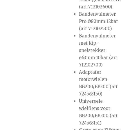
(art 712102600)
Bandenvulmeter
Pro Ø80mm 12bar
(art 712102500)
Bandenvulmeter
met kip-
snelstekker
ø63mm 10bar (art
712102700)
Adaptater
motorwielen
BB200/BB300 (art
724563150)
Universele
wielflens voor
BB200/BB300 (art
724563151)