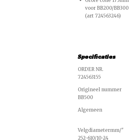
Grote cone 175mm
voor BB200/BB300
(art 724563246)
Specificaties
ORDER NR.
724563155
Origineel nummer
BB500
Algemeen
Velgdiameter
mm/"
252-610/10-24