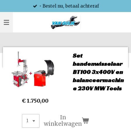
• Bestel nu, betaal achteraf
Ga
direct
naar
de
hoofdinhoud
Set
bandenwisselaar
BT100 3x400V en
balanceermachin
e 230V MW Tools
€ 1.750,00
In
winkelwagen