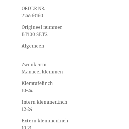
ORDER NR.
724563160
Origineel nummer
BT100 SET2
Algemeen
Zwenk arm
Manueel klemmen
Klemtafel
inch
10-24
Intern klemmen
inch
12-24
Extern klemmen
inch
10-21