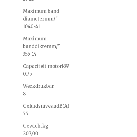
Maximum band
diameter
mm/"
1040-41
Maximum
banddikte
mm/"
355-14
Capaciteit motor
kW
0,75
Werkdruk
bar
8
Geluidsniveau
dB(A)
75
Gewicht
kg
207,00