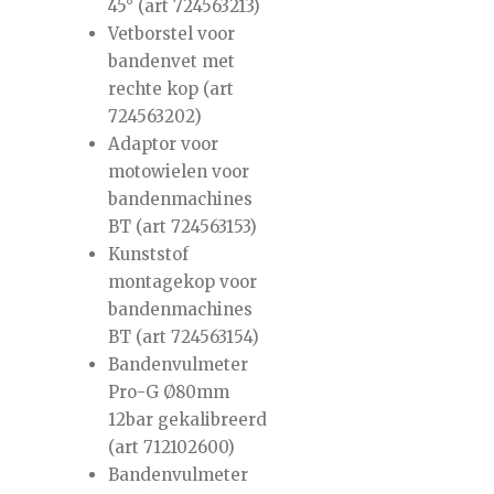
45° (art 724563213)
Vetborstel voor
bandenvet met
rechte kop (art
724563202)
Adaptor voor
motowielen voor
bandenmachines
BT (art 724563153)
Kunststof
montagekop voor
bandenmachines
BT (art 724563154)
Bandenvulmeter
Pro-G Ø80mm
12bar gekalibreerd
(art 712102600)
Bandenvulmeter