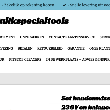
• Zakelijk op rekening kopen
• Snelle levering uit vo
ulikspecialtools
ORTIMENT
ONZE MERKEN
CONTACT KLANTENSERVICE
SERVI
EVERING
BETALEN
RETOURBELEID
GARANTIE
ONZE KLANT
UR
PITSTOP CLEANERS
IN DE WERKPLAATS – ADVIES & INSPIR
Set bandenwis
230V en balanc