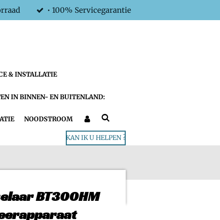
orraad
• 100% Servicegarantie
CE & INSTALLATIE
EN IN BINNEN- EN BUITENLAND:
ATIE
NOODSTROOM
KAN IK U HELPEN ?
selaar BT300HM
eerapparaat