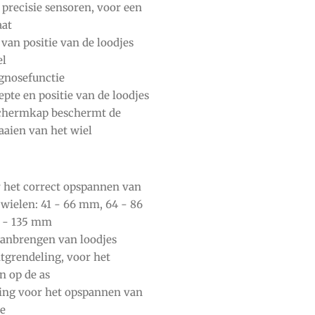
recisie sensoren, voor een
aat
an positie van de loodjes
el
agnosefunctie
pte en positie van de loodjes
schermkap beschermt de
aaien van het wiel
r het correct opspannen van
 wielen: 41 - 66 mm, 64 - 86
 - 135 mm
aanbrengen van loodjes
tgrendeling, voor het
n op de as
ring voor het opspannen van
e