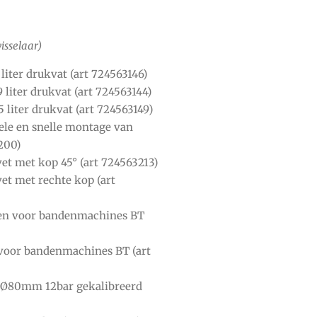
sselaar)
liter drukvat (art 724563146)
 liter drukvat (art 724563144)
 liter drukvat (art 724563149)
ele en snelle montage van
200)
et met kop 45° (art 724563213)
et met rechte kop (art
en voor bandenmachines BT
voor bandenmachines BT (art
Ø80mm 12bar gekalibreerd