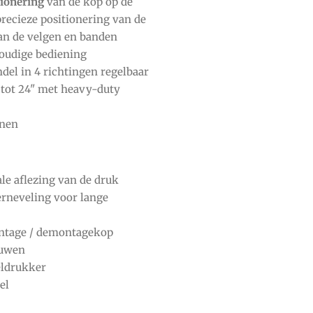
ionering
van de kop op de
precieze positionering van de
n de velgen en banden
oudige bediening
el in 4 richtingen regelbaar
tot 24" met heavy-duty
nnen
le aflezing van de druk
erneveling voor lange
ntage / demontagekop
auwen
eldrukker
el