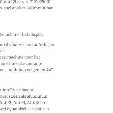
0mm 12bar (art 712102500)
p-snelstekker ø63mm 10bar
4 inch met LED display
raat voor wielen tot 65 kg en
di.
ceermachine voor het
an de meeste courante
en aluminium velgen tot 24”.
 intuïtieve layout
owel stalen als aluminium
 ALU-2, ALU-3, ALU-S en
wel dynamisch als statisch