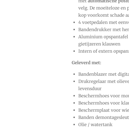
met
automatische posit
velg. De moeiteloze en 
kop voorkomt schade aa
4 voetpedalen met eenv
Bandendrukker met hend
Aluminium opspantafel 
gietijzeren klauwen
Intern of extern opspa
Geleverd met:
Bandenblazer met digita
Drukregelaar met oliev
levensduur
Beschermhoes voor mo
Beschermhoes voor kl
Beschermplaat voor wi
Banden demontagesleut
Olie / watertank