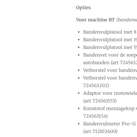
Opties
Voor machine BT
(bandenwi
Bandenvulpistool met 8 
Bandenvulpistool met 19
Bandenvulpistool met 55
Bandenvet voor de soep
autobanden (art 724563
Vetborstel voor bandenv
Vetborstel voor bandenv
724563202)
Adaptor voor motowiel
(art 724563153)
Kunststof montagekop 
724563154)
Bandenvulmeter Pro-G 
(art 712102600)