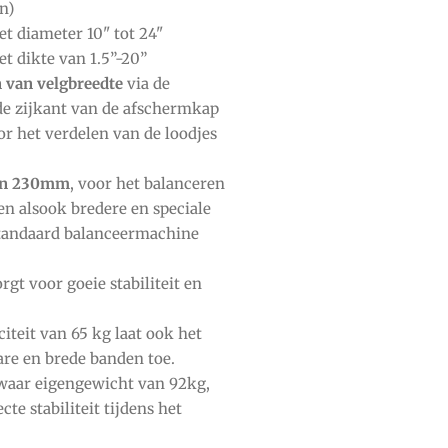
n)
t diameter 10" tot 24"
t dikte van 1.5”-20”
 van velgbreedte
via de
e zijkant van de afschermkap
r het verdelen van de loodjes
van 230mm
, voor het balanceren
en alsook bredere en speciale
standaard balanceermachine
gt voor goeie stabiliteit en
teit van 65 kg laat ook het
re en brede banden toe.
waar eigengewicht van 92kg,
te stabiliteit tijdens het