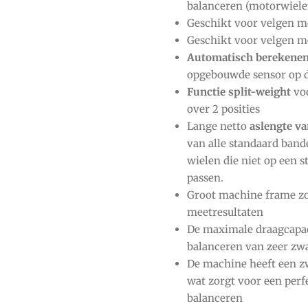
balanceren (motorwiele
Geschikt voor velgen me
Geschikt voor velgen me
Automatisch berekenen
opgebouwde sensor op d
Functie split-weight
voo
over 2 posities
Lange netto
aslengte 
van alle standaard band
wielen die niet op een 
passen.
Groot machine frame zor
meetresultaten
De maximale draagcapaci
balanceren van zeer zwa
De machine heeft een z
wat zorgt voor een perfec
balanceren