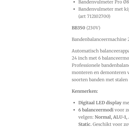
Bandenvulmeter Pro Ø8
Bandenvulmeter met ki
(art 712102700)
BB350
(230V)
Bandenbalanceermachine 2
Automatisch balanceerappa
24 inch met 6 balanceermo
Professionele bandenbalan
monteren en demonteren v
soorten banden met stalen 
Kenmerken:
Digitaal LED display
met
6 balanceermodi
voor z
velgen:
Normal, ALU-1,
Static.
Geschikt voor zo