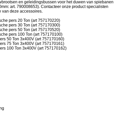
brootsen en geleidingsbussen voor het duwen van spiebanen
10mm: art. 790008653). Contacteer onze product specialisten
ie van deze accessoires.
che pers 20 Ton (art 757170220)
che pers 30 Ton (art 757170300)
che pers 50 Ton (art 757170520)
sche pers 100 Ton (art 757170100)
pers 50 Ton 3x400V (art 757170160)
pers 75 Ton 3x400V (art 757170161)
pers 100 Ton 3x400V (art 757170162)
ing