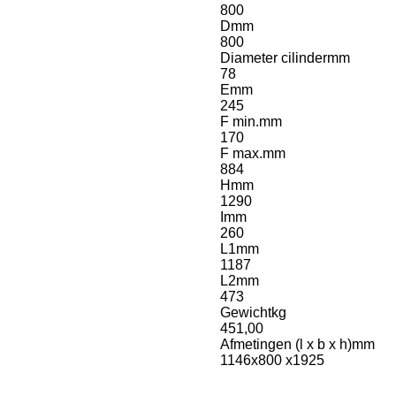
800
D
mm
800
Diameter cilinder
mm
78
E
mm
245
F min.
mm
170
F max.
mm
884
H
mm
1290
I
mm
260
L1
mm
1187
L2
mm
473
Gewicht
kg
451,00
Afmetingen (l x b x h)
mm
1146x800 x1925