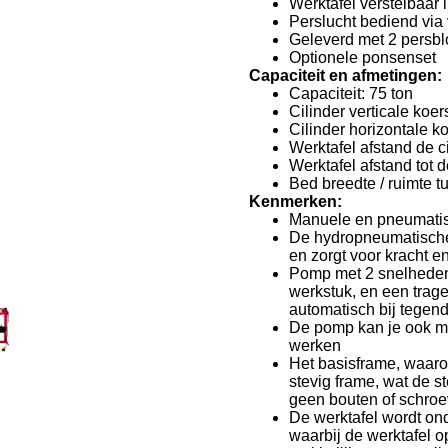
Werktafel verstelbaar 
Perslucht bediend via
Geleverd met 2 persbl
Optionele ponsenset
Capaciteit en afmetingen:
Capaciteit: 75 ton
Cilinder verticale koe
Cilinder horizontale k
Werktafel afstand de 
Werktafel afstand tot 
Bed breedte / ruimte 
Kenmerken:
Manuele en pneumatis
De hydropneumatische 
en zorgt voor kracht e
Pomp met 2 snelheden:
werkstuk, en een trage
automatisch bij tegen
De pomp kan je ook m
werken
Het basisframe, waarop
stevig frame, wat de s
geen bouten of schroe
De werktafel wordt on
waarbij de werktafel o