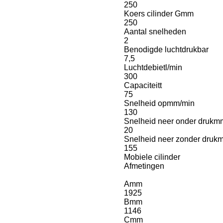
250
Koers cilinder G
mm
250
Aantal snelheden
2
Benodigde luchtdruk
bar
7,5
Luchtdebiet
l/min
300
Capaciteit
t
75
Snelheid op
mm/min
130
Snelheid neer onder druk
mm
20
Snelheid neer zonder druk
m
155
Mobiele cilinder
Afmetingen
A
mm
1925
B
mm
1146
C
mm