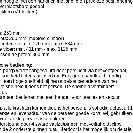
in hoogte met een handlier, met snelle en precieze positionering
 verplaatsbare pedaal
okken (V-blokken)
rs: 250 mm
oers: 260 mm (mobiele cilinder)
cilinderkop: min. 170 mm - max. 884 mm
de vloer: min. 411 mm - max. 1125 mm
tussen de poten: 800 mm
che bediening:
pomp wordt aangestuurd door perslucht via het voetpedaal,
n snelheid tijdens het werken. Er is geen handkracht nodig.
 een hoge snelheid bij het onbelast benaderen van het
re snelheid tijdens het persen. De snelheid vermindert
druk
anueel bedienen met een hendel, voor precies en secuur
 alle krachten komen tijdens het persen, is volledig gelast uit 1
terkte en levensduur van de pers ten goede komt. Wij gebruiken
ven om de pers te assembleren.
dersteund door 4 zware vastzetpinnen met veiligheidsclips,
p de 2 onderste pinnen rust. Hierdoor is het mogelijk om de tafel