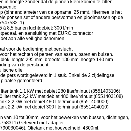
len in hoogte zonder dat de pinnen klem komen te zitten.
gventiel
p (binnendiameter van de opname: 25 mm). Hiermee is het
ele ponsen set of andere persvormen en plooimessen op de
t 754758311)
5 à 8,5 bar en luchtdebiet: 300 l/min
etpedaal, en aansluiting met EURO connector
doet aan alle veiligheidsnormen
l voor de bediening met perslucht
voor het rechten of persen van assen, baren en buizen.
-blok: lengte 295 mm, breedte 130 mm, hoogte 140 mm
ding van de perskracht
lische olie
e pers wordt geleverd in 1 stuk. Enkel de 2 zijdelingse
r plaatse gemonteerd
liter tank 1,1 kW met debiet 280 liter/minuut (8551403106)
 liter tank 2,2 kW met debiet 480 liter/minuut (8551403108)
tank 2,2 kW met debiet 480 liter/minuut (8551404000)
tank 2,2 kW met debiet 300 liter/minuut (8551404010)
n van 10 tot 30mm, voor het bewerken van bussen, dichtingen,
754758311) Geleverd met adapter.
t. 790030046). Olietank met hoeveelheid: 4300ml.