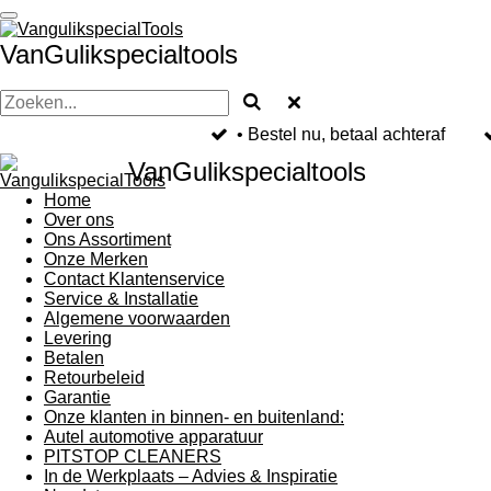
Ga
direct
VanGulikspecialtools
naar
de
hoofdinhoud
• Bestel nu, betaal achteraf
VanGulikspecialtools
Home
Over ons
Ons Assortiment
Onze Merken
Contact Klantenservice
Service & Installatie
Algemene voorwaarden
Levering
Betalen
Retourbeleid
Garantie
Onze klanten in binnen- en buitenland:
Autel automotive apparatuur
PITSTOP CLEANERS
In de Werkplaats – Advies & Inspiratie