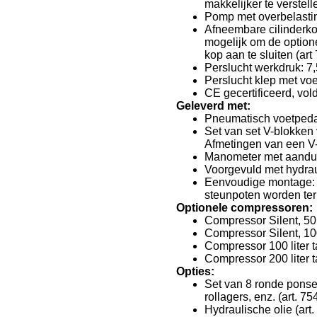
makkelijker te verstel
Pomp met overbelastin
Afneembare cilinderko
mogelijk om de option
kop aan te sluiten (ar
Perslucht werkdruk: 7,
Perslucht klep met vo
CE gecertificeerd, vol
Geleverd met:
Pneumatisch voetpedaa
Set van set V-blokken 
Afmetingen van een V
Manometer met aandui
Voorgevuld met hydrau
Eenvoudige montage: d
steunpoten worden te
Optionele compressoren:
Compressor Silent, 50 
Compressor Silent, 100
Compressor 100 liter 
Compressor 200 liter 
Opties:
Set van 8 ronde ponse
rollagers, enz. (art. 
Hydraulische olie (ar